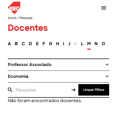
Início
/
Pessoas
Docentes
A
B
C
D
E
F
G
H
I
J
K
L
M
N
O
P
Professor Associado
Economia
Limpar Filtros
Não foram encontrados docentes.