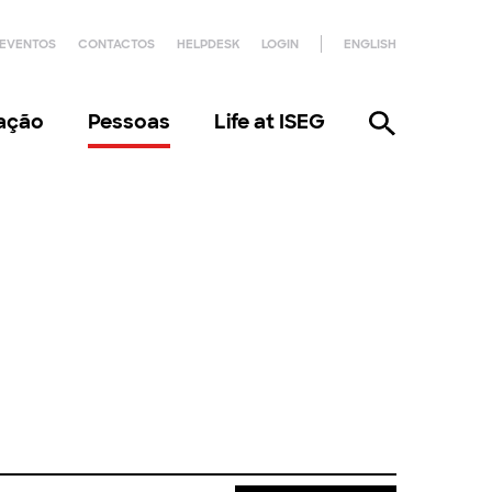
EVENTOS
CONTACTOS
HELPDESK
LOGIN
ENGLISH
gação
Pessoas
Life at ISEG