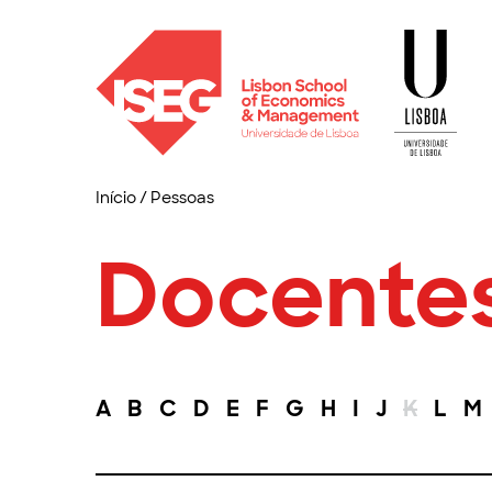
Início
/
Pessoas
Docente
A
B
C
D
E
F
G
H
I
J
K
L
M