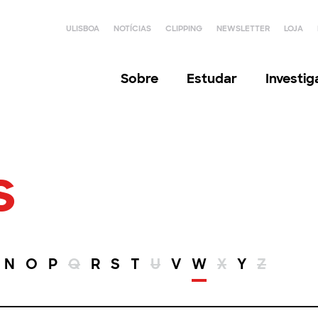
ULISBOA
NOTÍCIAS
CLIPPING
NEWSLETTER
LOJA
Sobre
Estudar
Investi
s
N
O
P
Q
R
S
T
U
V
W
X
Y
Z