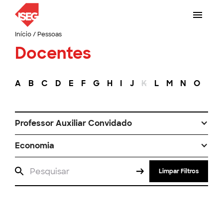
Início
/
Pessoas
Docentes
A
B
C
D
E
F
G
H
I
J
K
L
M
N
O
P
Professor Auxiliar Convidado
Economia
Limpar Filtros