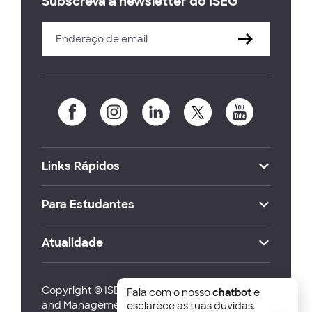
Subscreva a newsletter do ISEG
Links Rápidos
Para Estudantes
Atualidade
Copyright © ISEG Lisbon School of Economics
Fala com o nosso
chatbot
e
and Management 2026
esclarece as tuas dúvidas.