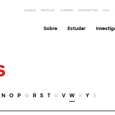
ULISBOA
NOTÍCIAS
CLIPPING
NEWSLETTER
LOJA
Sobre
Estudar
Investi
s
N
O
P
Q
R
S
T
U
V
W
X
Y
Z