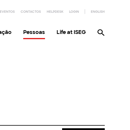
EVENTOS
CONTACTOS
HELPDESK
LOGIN
ENGLISH
gação
Pessoas
Life at ISEG