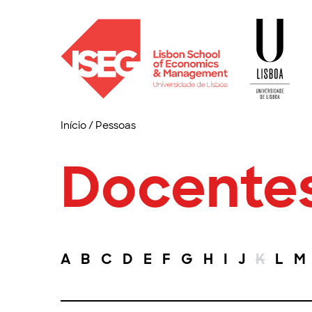
Início
/
Pessoas
Docente
A
B
C
D
E
F
G
H
I
J
K
L
M