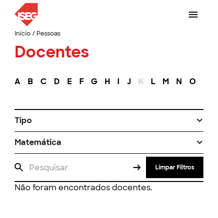
Início
/
Pessoas
Docentes
A
B
C
D
E
F
G
H
I
J
K
L
M
N
O
P
Tipo
Matemática
Limpar Filtros
Não foram encontrados docentes.