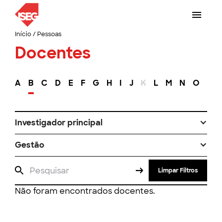
Início
/
Pessoas
Docentes
A
B
C
D
E
F
G
H
I
J
K
L
M
N
O
P
Investigador principal
Gestão
Limpar Filtros
Não foram encontrados docentes.