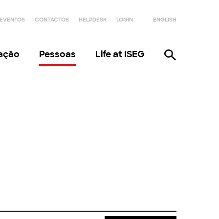
EVENTOS
CONTACTOS
HELPDESK
LOGIN
ENGLISH
gação
Pessoas
Life at ISEG