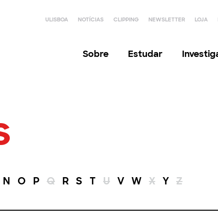
ULISBOA
NOTÍCIAS
CLIPPING
NEWSLETTER
LOJA
Sobre
Estudar
Investi
s
N
O
P
Q
R
S
T
U
V
W
X
Y
Z