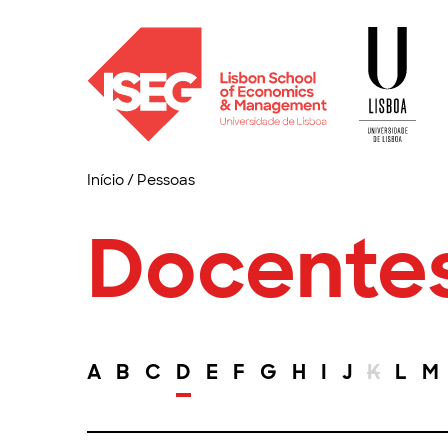
Início
/
Pessoas
Docente
A
B
C
D
E
F
G
H
I
J
K
L
M