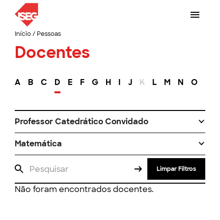
Início
/
Pessoas
Docentes
A
B
C
D
E
F
G
H
I
J
K
L
M
N
O
P
Professor Catedrático Convidado
Matemática
Limpar Filtros
Não foram encontrados docentes.