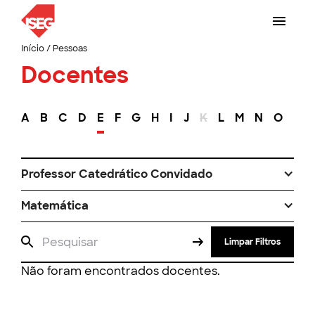
Início
/
Pessoas
Docentes
A
B
C
D
E
F
G
H
I
J
K
L
M
N
O
P
Professor Catedrático Convidado
Matemática
Limpar Filtros
Não foram encontrados docentes.