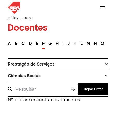
Início
/
Pessoas
Docentes
A
B
C
D
E
F
G
H
I
J
K
L
M
N
O
P
Prestação de Serviços
Ciências Sociais
Limpar Filtros
Não foram encontrados docentes.