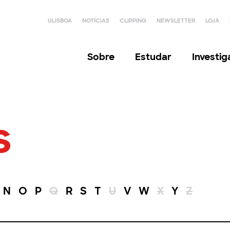
ULISBOA
NOTÍCIAS
CLIPPING
NEWSLETTER
LOJA
Sobre
Estudar
Investi
s
N
O
P
Q
R
S
T
U
V
W
X
Y
Z