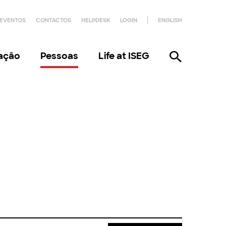
EVENTOS
CONTACTOS
HELPDESK
LOGIN
ENGLISH
gação
Pessoas
Life at ISEG