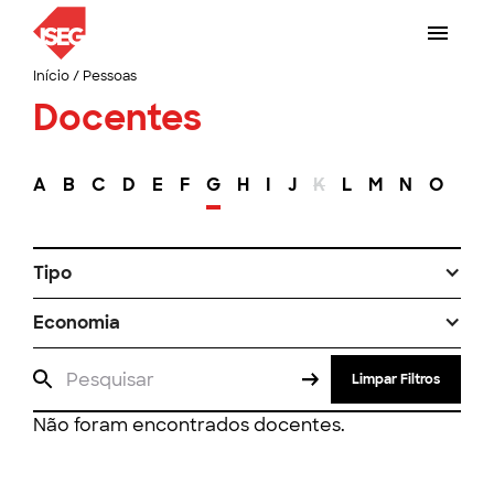
Início
/
Pessoas
Docentes
A
B
C
D
E
F
G
H
I
J
K
L
M
N
O
P
Tipo
Economia
Limpar Filtros
Não foram encontrados docentes.