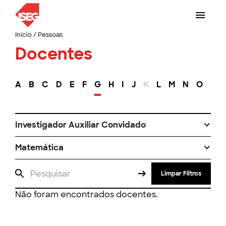
Início
/
Pessoas
Docentes
A
B
C
D
E
F
G
H
I
J
K
L
M
N
O
P
Investigador Auxiliar Convidado
Matemática
Limpar Filtros
Não foram encontrados docentes.