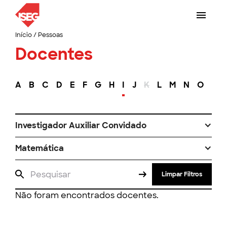
Início
/
Pessoas
Docentes
A
B
C
D
E
F
G
H
I
J
K
L
M
N
O
P
Investigador Auxiliar Convidado
Matemática
Limpar Filtros
Não foram encontrados docentes.