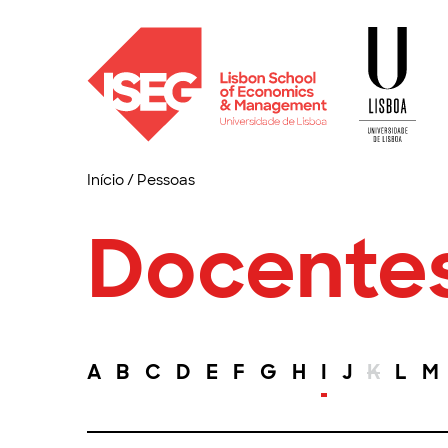
Início
/
Pessoas
Docente
A
B
C
D
E
F
G
H
I
J
K
L
M