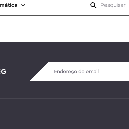
mática
EG