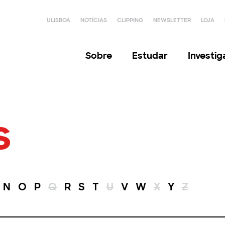
ULISBOA
NOTÍCIAS
CLIPPING
NEWSLETTER
LOJA
Sobre
Estudar
Investi
s
N
O
P
Q
R
S
T
U
V
W
X
Y
Z