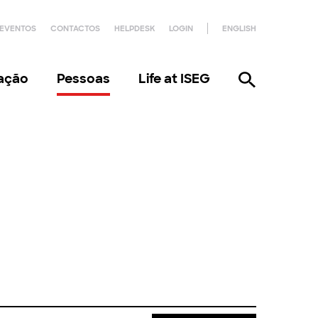
EVENTOS
CONTACTOS
HELPDESK
LOGIN
ENGLISH
gação
Pessoas
Life at ISEG