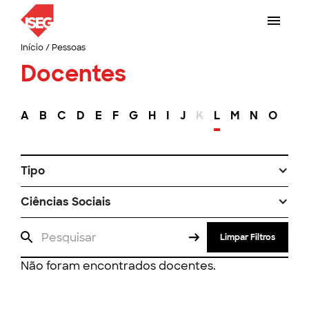
Início
/
Pessoas
Docentes
A
B
C
D
E
F
G
H
I
J
K
L
M
N
O
P
Tipo
Ciências Sociais
Limpar Filtros
Não foram encontrados docentes.