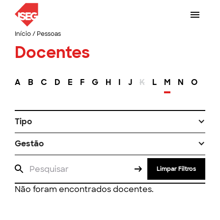
Início
/
Pessoas
Docentes
A
B
C
D
E
F
G
H
I
J
K
L
M
N
O
P
Tipo
Gestão
Limpar Filtros
Não foram encontrados docentes.