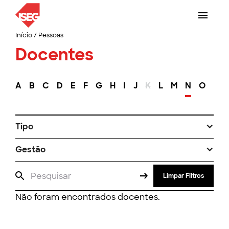
Início
/
Pessoas
Docentes
A
B
C
D
E
F
G
H
I
J
K
L
M
N
O
P
Tipo
Gestão
Limpar Filtros
Não foram encontrados docentes.