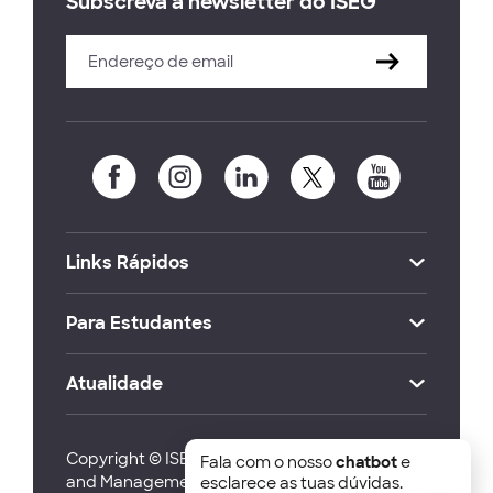
Subscreva a newsletter do ISEG
Links Rápidos
Para Estudantes
Atualidade
Copyright © ISEG Lisbon School of Economics
Fala com o nosso
chatbot
e
and Management 2026
esclarece as tuas dúvidas.