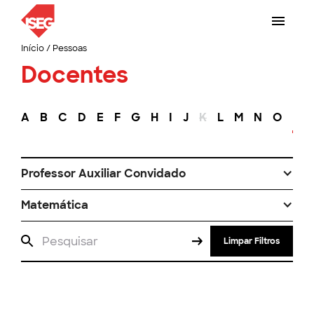
Início
/
Pessoas
Docentes
A
B
C
D
E
F
G
H
I
J
K
L
M
N
O
P
Professor Auxiliar Convidado
Matemática
Limpar Filtros