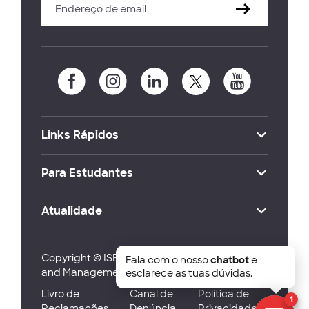
Links Rápidos
Para Estudantes
Atualidade
Copyright © ISEG Lisbon School of Economics
Fala com o nosso
chatbot
e
and Management 2026
esclarece as tuas dúvidas.
Livro de
Canal de
Política de
1
Reclamações
Denúncia
Privacidade