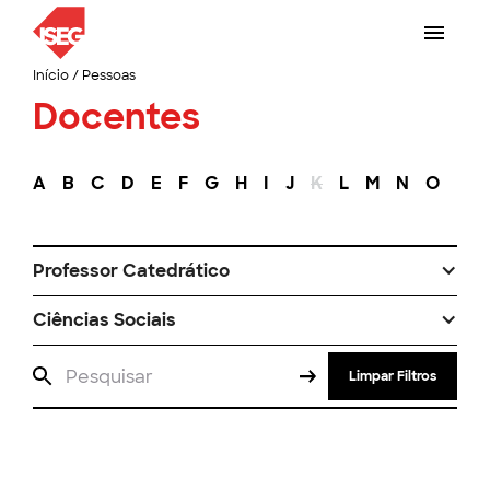
Início
/
Pessoas
Docentes
A
B
C
D
E
F
G
H
I
J
K
L
M
N
O
P
Professor Catedrático
Ciências Sociais
Limpar Filtros