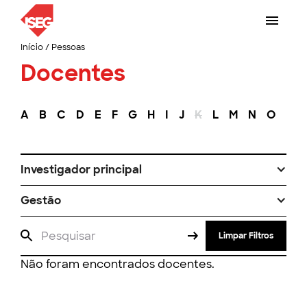
Início
/
Pessoas
Docentes
A
B
C
D
E
F
G
H
I
J
K
L
M
N
O
P
Investigador principal
Gestão
Limpar Filtros
Não foram encontrados docentes.