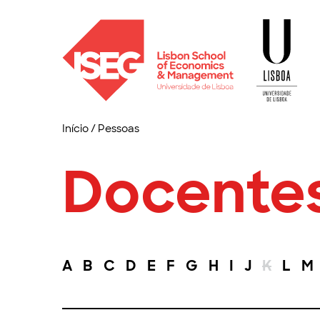
Início
/
Pessoas
Docente
A
B
C
D
E
F
G
H
I
J
K
L
M