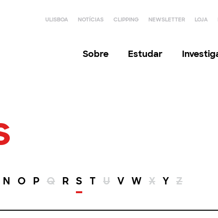
ULISBOA
NOTÍCIAS
CLIPPING
NEWSLETTER
LOJA
Sobre
Estudar
Investi
s
N
O
P
Q
R
S
T
U
V
W
X
Y
Z