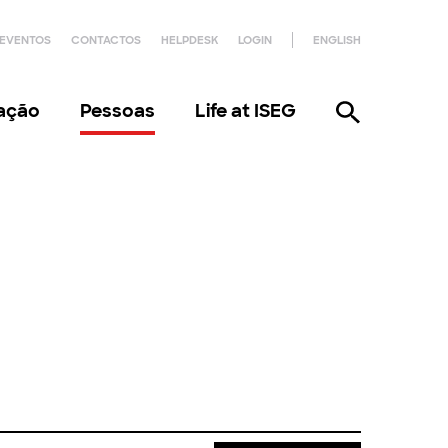
EVENTOS
CONTACTOS
HELPDESK
LOGIN
ENGLISH
gação
Pessoas
Life at ISEG