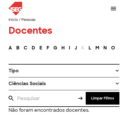
Início
/
Pessoas
Docentes
A
B
C
D
E
F
G
H
I
J
K
L
M
N
O
P
Tipo
Ciências Sociais
Limpar Filtros
Não foram encontrados docentes.