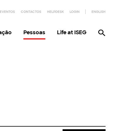
EVENTOS
CONTACTOS
HELPDESK
LOGIN
ENGLISH
gação
Pessoas
Life at ISEG