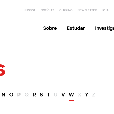
ULISBOA
NOTÍCIAS
CLIPPING
NEWSLETTER
LOJA
Sobre
Estudar
Investi
s
N
O
P
Q
R
S
T
U
V
W
X
Y
Z