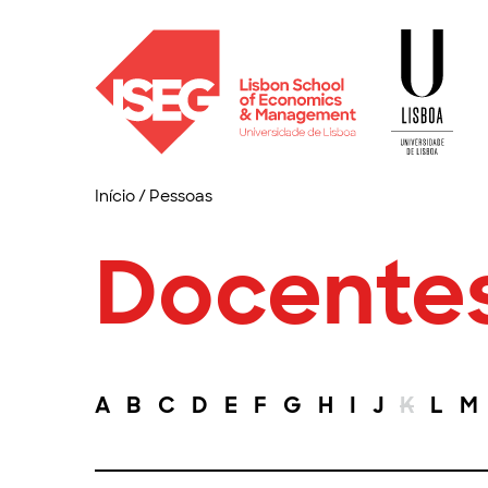
Início
/
Pessoas
Docente
A
B
C
D
E
F
G
H
I
J
K
L
M