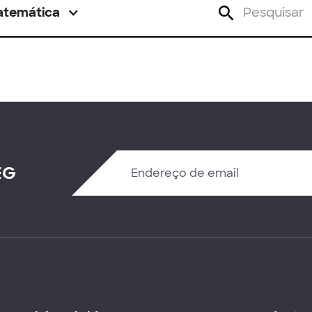
atemática
EG