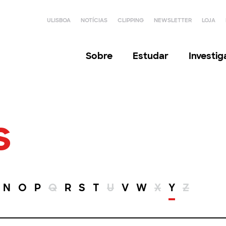
ULISBOA
NOTÍCIAS
CLIPPING
NEWSLETTER
LOJA
Sobre
Estudar
Investi
s
N
O
P
Q
R
S
T
U
V
W
X
Y
Z