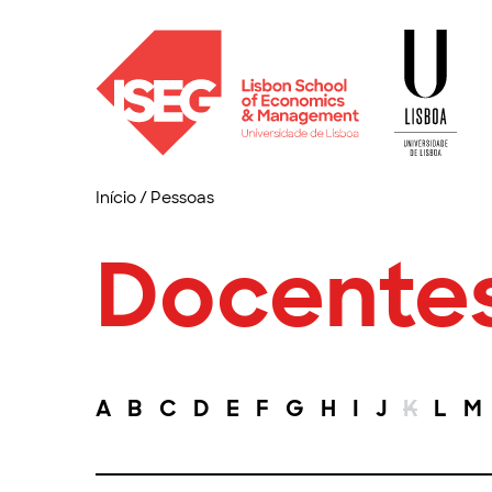
Início
/
Pessoas
Docente
A
B
C
D
E
F
G
H
I
J
K
L
M