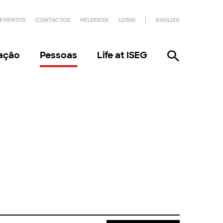
EVENTOS
CONTACTOS
HELPDESK
LOGIN
ENGLISH
gação
Pessoas
Life at ISEG