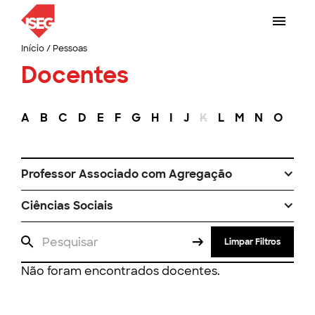
Início
/
Pessoas
Docentes
A
B
C
D
E
F
G
H
I
J
K
L
M
N
O
P
Professor Associado com Agregação
Ciências Sociais
Limpar Filtros
Não foram encontrados docentes.