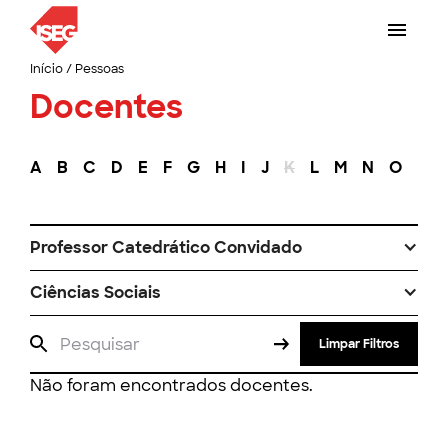
Início
/
Pessoas
Docentes
A
B
C
D
E
F
G
H
I
J
K
L
M
N
O
P
Professor Catedrático Convidado
Ciências Sociais
Limpar Filtros
Não foram encontrados docentes.