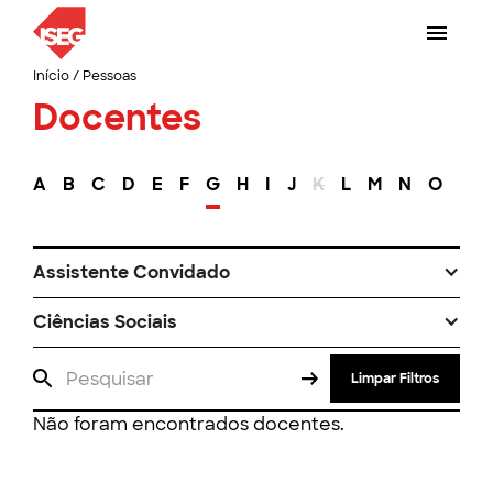
Início
/
Pessoas
Docentes
A
B
C
D
E
F
G
H
I
J
K
L
M
N
O
P
Assistente Convidado
Ciências Sociais
Limpar Filtros
Não foram encontrados docentes.