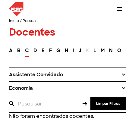
Início
/
Pessoas
Docentes
A
B
C
D
E
F
G
H
I
J
K
L
M
N
O
P
Assistente Convidado
Economia
Limpar Filtros
Não foram encontrados docentes.