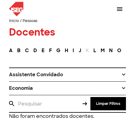
Início
/
Pessoas
Docentes
A
B
C
D
E
F
G
H
I
J
K
L
M
N
O
P
Assistente Convidado
Economia
Limpar Filtros
Não foram encontrados docentes.