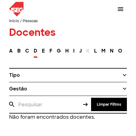
Início
/
Pessoas
Docentes
A
B
C
D
E
F
G
H
I
J
K
L
M
N
O
P
Tipo
Gestão
Limpar Filtros
Não foram encontrados docentes.