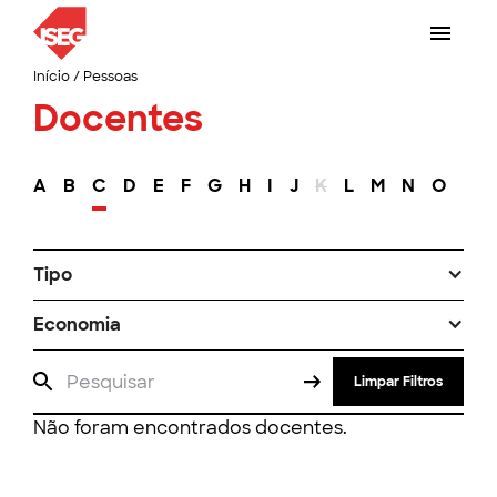
Início
/
Pessoas
Docentes
A
B
C
D
E
F
G
H
I
J
K
L
M
N
O
P
Tipo
Economia
Limpar Filtros
Não foram encontrados docentes.