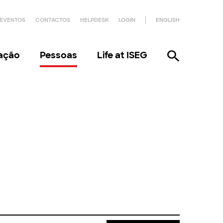
EVENTOS
CONTACTOS
HELPDESK
LOGIN
ENGLISH
gação
Pessoas
Life at ISEG