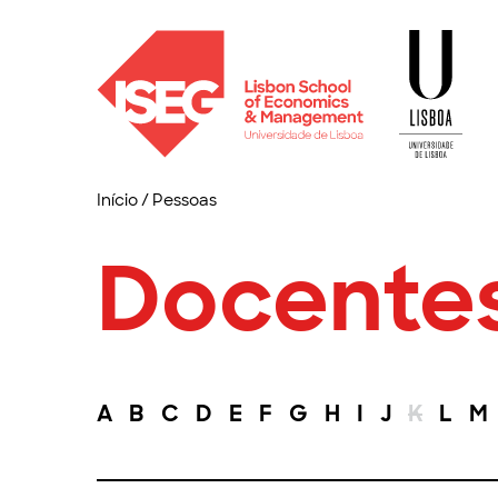
Início
/
Pessoas
Docente
A
B
C
D
E
F
G
H
I
J
K
L
M