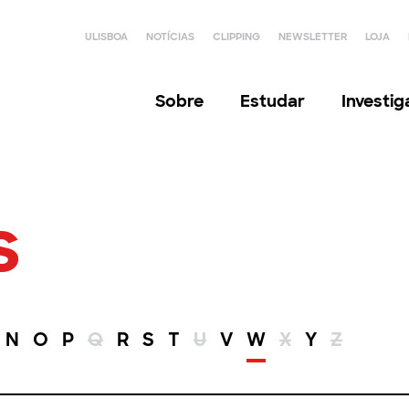
ULISBOA
NOTÍCIAS
CLIPPING
NEWSLETTER
LOJA
Sobre
Estudar
Investi
s
N
O
P
Q
R
S
T
U
V
W
X
Y
Z