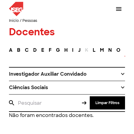
Início
/
Pessoas
Docentes
A
B
C
D
E
F
G
H
I
J
K
L
M
N
O
P
Investigador Auxiliar Convidado
Ciências Sociais
Limpar Filtros
Não foram encontrados docentes.