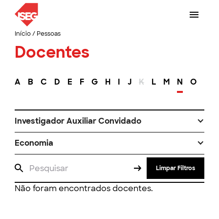
Início
/
Pessoas
Docentes
A
B
C
D
E
F
G
H
I
J
K
L
M
N
O
P
Investigador Auxiliar Convidado
Economia
Limpar Filtros
Não foram encontrados docentes.