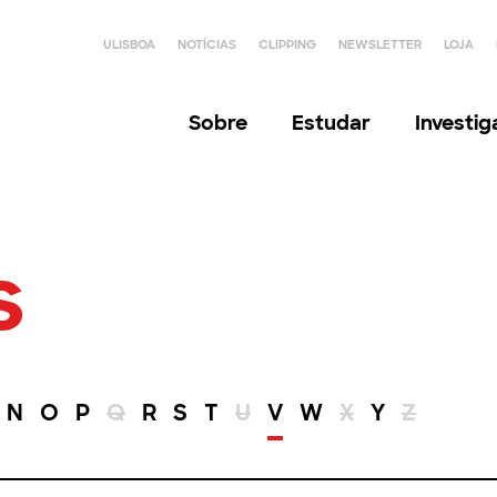
ULISBOA
NOTÍCIAS
CLIPPING
NEWSLETTER
LOJA
Sobre
Estudar
Investi
s
N
O
P
Q
R
S
T
U
V
W
X
Y
Z