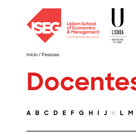
Início
/
Pessoas
Docente
A
B
C
D
E
F
G
H
I
J
K
L
M