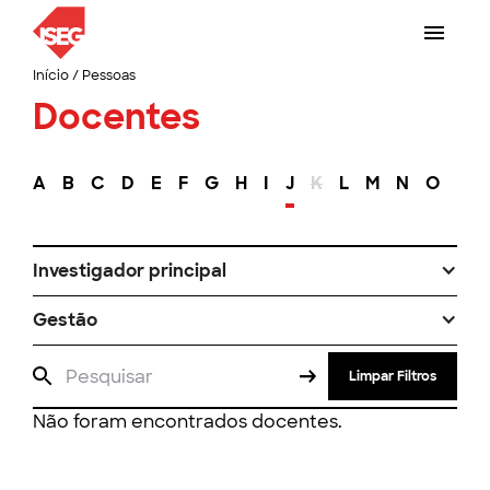
Início
/
Pessoas
Docentes
A
B
C
D
E
F
G
H
I
J
K
L
M
N
O
P
Investigador principal
Gestão
Limpar Filtros
Não foram encontrados docentes.