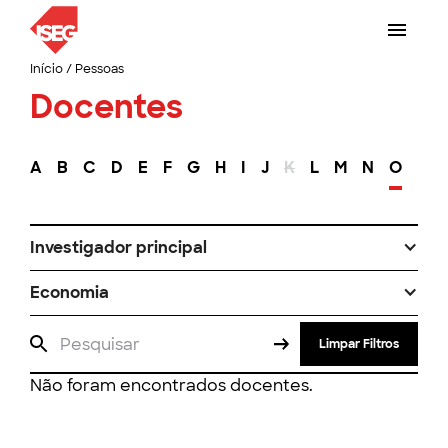
Início
/
Pessoas
Docentes
A
B
C
D
E
F
G
H
I
J
K
L
M
N
O
P
Investigador principal
Economia
Limpar Filtros
Não foram encontrados docentes.