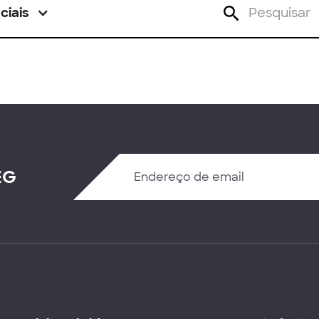
ciais
EG