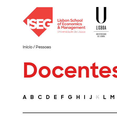
Início
/
Pessoas
Docente
A
B
C
D
E
F
G
H
I
J
K
L
M