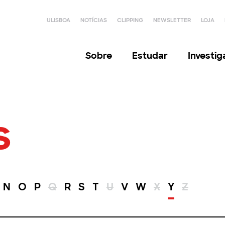
ULISBOA
NOTÍCIAS
CLIPPING
NEWSLETTER
LOJA
Sobre
Estudar
Investi
s
N
O
P
Q
R
S
T
U
V
W
X
Y
Z