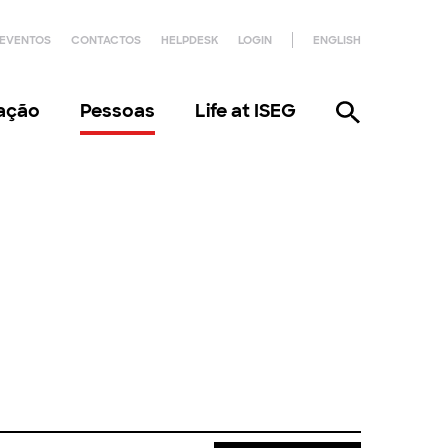
EVENTOS
CONTACTOS
HELPDESK
LOGIN
ENGLISH
gação
Pessoas
Life at ISEG