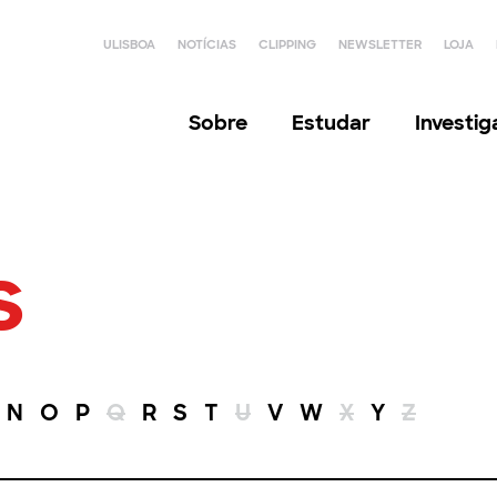
ULISBOA
NOTÍCIAS
CLIPPING
NEWSLETTER
LOJA
Sobre
Estudar
Investi
s
N
O
P
Q
R
S
T
U
V
W
X
Y
Z