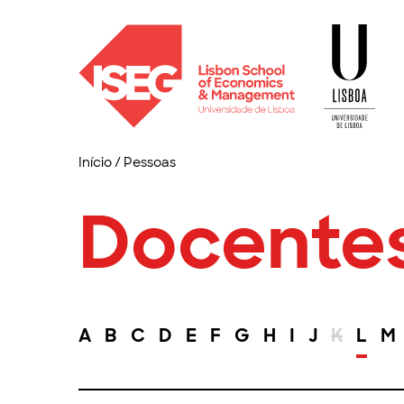
Início
/
Pessoas
Docente
A
B
C
D
E
F
G
H
I
J
K
L
M