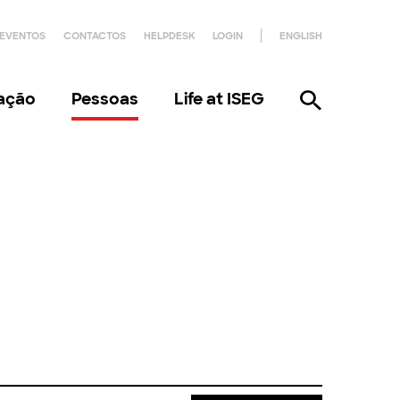
EVENTOS
CONTACTOS
HELPDESK
LOGIN
ENGLISH
gação
Pessoas
Life at ISEG