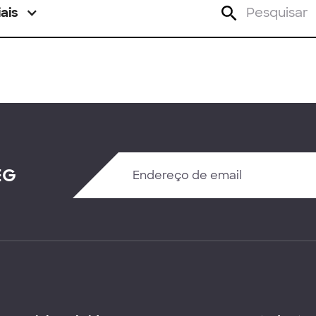
ais
EG