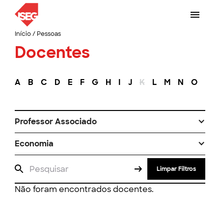
Início
/
Pessoas
Docentes
A
B
C
D
E
F
G
H
I
J
K
L
M
N
O
P
Professor Associado
Economia
Limpar Filtros
Não foram encontrados docentes.