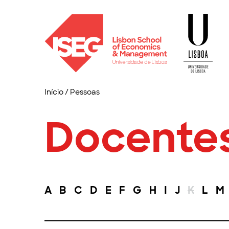
Início
/
Pessoas
Docente
A
B
C
D
E
F
G
H
I
J
K
L
M