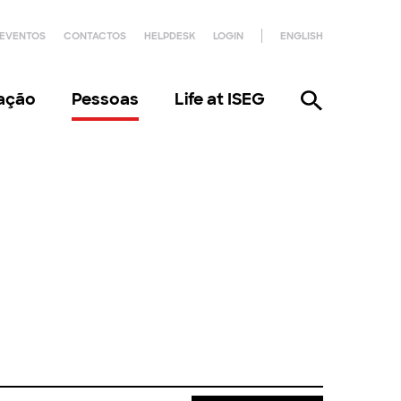
EVENTOS
CONTACTOS
HELPDESK
LOGIN
ENGLISH
gação
Pessoas
Life at ISEG