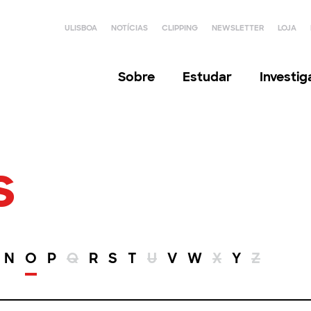
ULISBOA
NOTÍCIAS
CLIPPING
NEWSLETTER
LOJA
Sobre
Estudar
Investi
s
N
O
P
Q
R
S
T
U
V
W
X
Y
Z