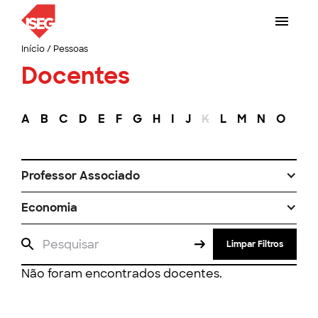
Início
/
Pessoas
Docentes
A
B
C
D
E
F
G
H
I
J
K
L
M
N
O
P
Professor Associado
Economia
Limpar Filtros
Não foram encontrados docentes.