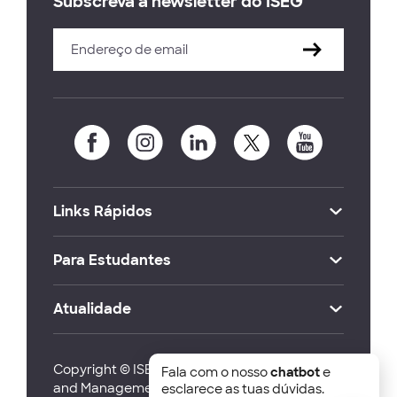
Subscreva a newsletter do ISEG
Links Rápidos
Para Estudantes
Atualidade
Copyright © ISEG Lisbon School of Economics
Fala com o nosso
chatbot
e
and Management 2026
esclarece as tuas dúvidas.