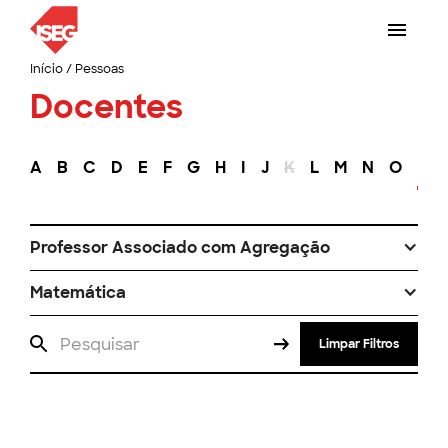
Início
/
Pessoas
Docentes
A
B
C
D
E
F
G
H
I
J
K
L
M
N
O
P
Professor Associado com Agregação
Matemática
Limpar Filtros