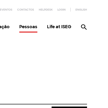
EVENTOS
CONTACTOS
HELPDESK
LOGIN
ENGLISH
gação
Pessoas
Life at ISEG