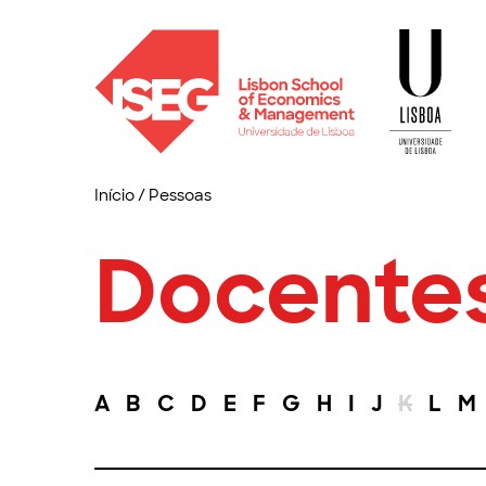
Início
/
Pessoas
Docente
A
B
C
D
E
F
G
H
I
J
K
L
M