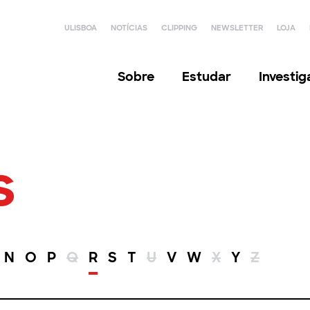
ULISBOA
NOTÍCIAS
CLIPPING
NEWSLETTER
LOJA
Sobre
Estudar
Investi
s
N
O
P
Q
R
S
T
U
V
W
X
Y
Z