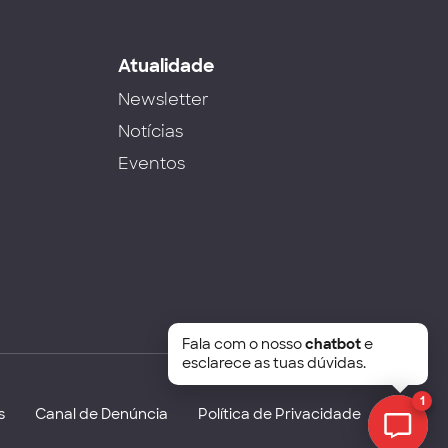
s
Atualidade
Newsletter
Notícias
Eventos
Fala com o nosso
chatbot
e
esclarece as tuas dúvidas.
1
s
Canal de Denúncia
Política de Privacidade
Chat