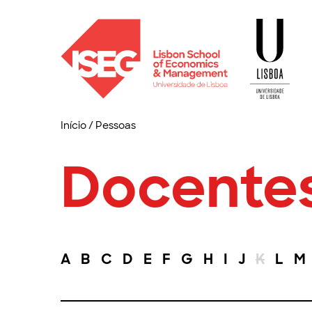
Início
/
Pessoas
Docente
A
B
C
D
E
F
G
H
I
J
K
L
M