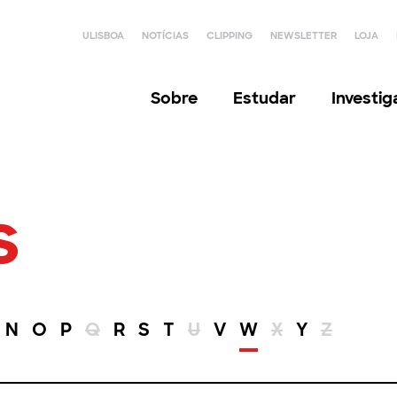
ULISBOA
NOTÍCIAS
CLIPPING
NEWSLETTER
LOJA
Sobre
Estudar
Investi
s
N
O
P
Q
R
S
T
U
V
W
X
Y
Z