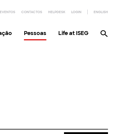
EVENTOS
CONTACTOS
HELPDESK
LOGIN
ENGLISH
gação
Pessoas
Life at ISEG