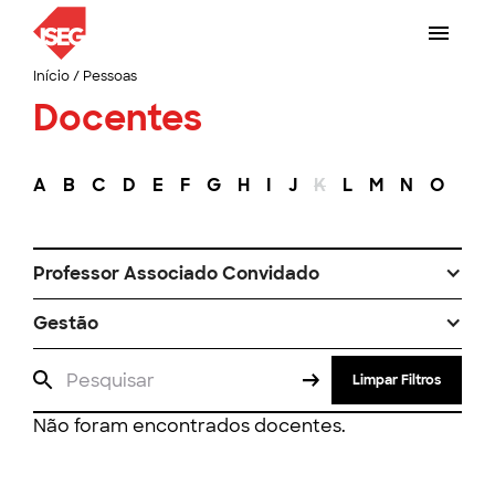
Início
/
Pessoas
Docentes
A
B
C
D
E
F
G
H
I
J
K
L
M
N
O
P
Professor Associado Convidado
Gestão
Limpar Filtros
Não foram encontrados docentes.