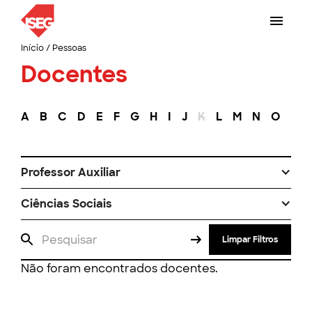
Início
/
Pessoas
Docentes
A
B
C
D
E
F
G
H
I
J
K
L
M
N
O
P
Professor Auxiliar
Ciências Sociais
Limpar Filtros
Não foram encontrados docentes.