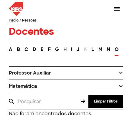
Início
/
Pessoas
Docentes
A
B
C
D
E
F
G
H
I
J
K
L
M
N
O
P
Professor Auxiliar
Matemática
Limpar Filtros
Não foram encontrados docentes.