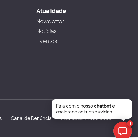
s
Atualidade
Newsletter
Notícias
Eventos
Fala com o nosso
chatbot
e
esclarece as tuas dúvidas.
s
Canal de Denúncia
Política de Privacidade
1
Chat