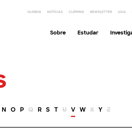
ULISBOA
NOTÍCIAS
CLIPPING
NEWSLETTER
LOJA
Sobre
Estudar
Investi
s
N
O
P
Q
R
S
T
U
V
W
X
Y
Z