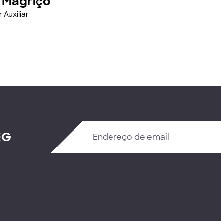
r Magriço
 Auxiliar
EG