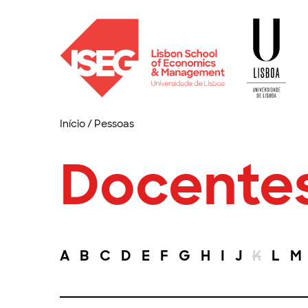
Início
/
Pessoas
Docente
A
B
C
D
E
F
G
H
I
J
K
L
M