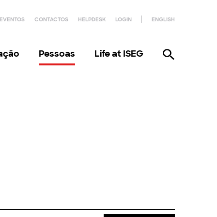
EVENTOS
CONTACTOS
HELPDESK
LOGIN
ENGLISH
gação
Pessoas
Life at ISEG